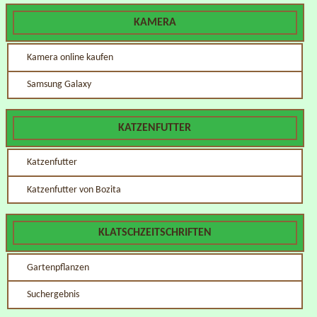
KAMERA
Kamera online kaufen
Samsung Galaxy
KATZENFUTTER
Katzenfutter
Katzenfutter von Bozita
KLATSCHZEITSCHRIFTEN
Gartenpflanzen
Suchergebnis