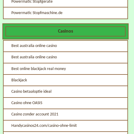
Powermatic Stopfgerate
Powermatic Stopfmaschine.de
Casinos
Best australia online casino
Best australia online casino
Best online blackjack real money
Blackjack
Casino betaaloptie ideal
Casino ohne OASIS
Casino zonder account 2021
Handycasinos24.com/casino-ohne-limit