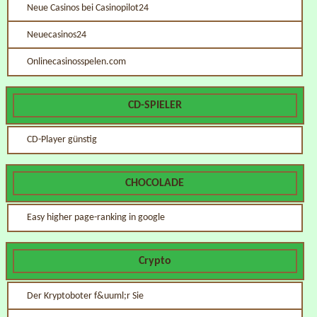
Neue Casinos bei Casinopilot24
Neuecasinos24
Onlinecasinosspelen.com
CD-SPIELER
CD-Player günstig
CHOCOLADE
Easy higher page-ranking in google
Crypto
Der Kryptoboter f&uuml;r Sie