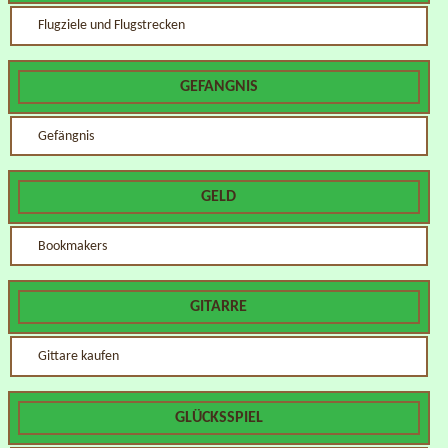
Flugziele und Flugstrecken
GEFANGNIS
Gefängnis
GELD
Bookmakers
GITARRE
Gittare kaufen
GLÜCKSSPIEL