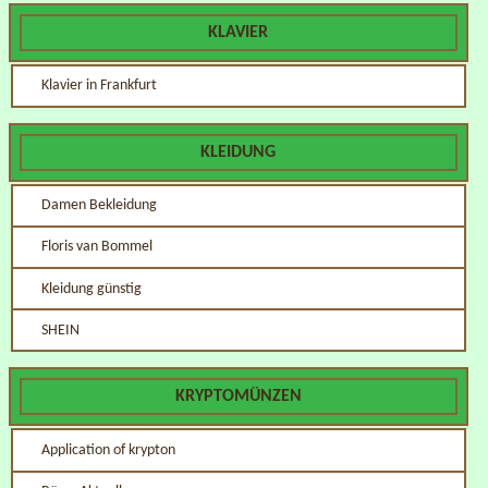
KLAVIER
Klavier in Frankfurt
KLEIDUNG
Damen Bekleidung
Floris van Bommel
Kleidung günstig
SHEIN
KRYPTOMÜNZEN
Application of krypton