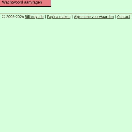
© 2006-2026
Billardgl.de
|
Pagina maken
|
Algemene voorwaarden
|
Contact