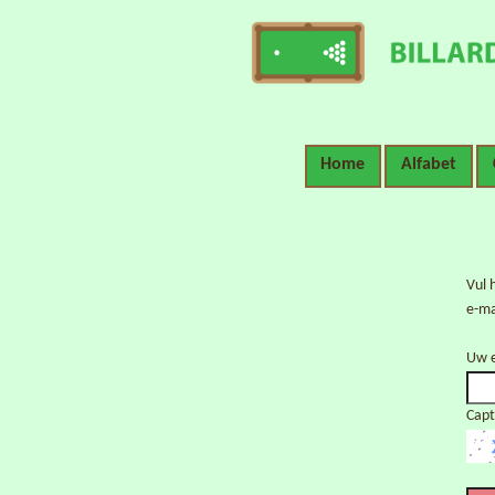
Home
Alfabet
Vul 
e-ma
Uw e
Cap